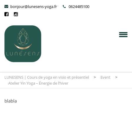
bonjour@lunesens-yoga.fr
0624485100
LUNESENS | Cours de yoga en visio et présentiel
>
Event
>
Atelier Yin Yoga – Énergie de l’hiver
blabla